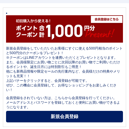
新規会員登録をしていただいたお客様にすぐに使える500円相当のポイント
と500円分のクーポンをプレゼント！
※クーポンはLINEアカウントを連携いただくとプレゼントとなります。
また、会員様限定にお買い物ごとに次回以降のお買い物でご利用いただけ
るポイントや、誕生日月には特別割引もご用意！
他にも新商品情報や限定セールの先行案内など、会員様だけの特典やメリ
ットも充実！！
上記バナーをクリックすると、会員登録が可能です。
ぜひ、この機会に会員登録して、お得なショッピングをお楽しみくださ
い！
会員登録をされていない方は、こちらから会員登録を行ってください。
メールアドレスとパスワードを登録しておくと便利にお買い物ができるよ
うになります。