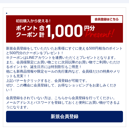
新規会員登録をしていただいたお客様にすぐに使える500円相当のポイント
と500円分のクーポンをプレゼント！
※クーポンはLINEアカウントを連携いただくとプレゼントとなります。
また、会員様限定にお買い物ごとに次回以降のお買い物でご利用いただけ
るポイントや、誕生日月には特別割引もご用意！
他にも新商品情報や限定セールの先行案内など、会員様だけの特典やメリ
ットも充実！！
上記バナーをクリックすると、会員登録が可能です。
ぜひ、この機会に会員登録して、お得なショッピングをお楽しみくださ
い！
会員登録をされていない方は、こちらから会員登録を行ってください。
メールアドレスとパスワードを登録しておくと便利にお買い物ができるよ
うになります。