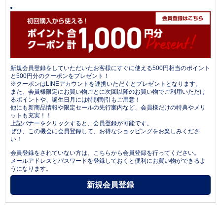
新規会員登録をしていただいたお客様にすぐに使える500円相当のポイント
と500円分のクーポンをプレゼント！
※クーポンはLINEアカウントを連携いただくとプレゼントとなります。
また、会員様限定にお買い物ごとに次回以降のお買い物でご利用いただけ
るポイントや、誕生日月には特別割引もご用意！
他にも新商品情報や限定セールの先行案内など、会員様だけの特典やメリ
ットも充実！！
上記バナーをクリックすると、会員登録が可能です。
ぜひ、この機会に会員登録して、お得なショッピングをお楽しみくださ
い！
会員登録をされていない方は、こちらから会員登録を行ってください。
メールアドレスとパスワードを登録しておくと便利にお買い物ができるよ
うになります。