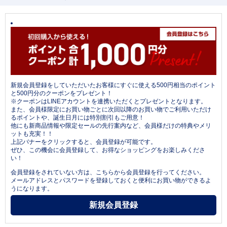
新規会員登録をしていただいたお客様にすぐに使える500円相当のポイント
と500円分のクーポンをプレゼント！
※クーポンはLINEアカウントを連携いただくとプレゼントとなります。
また、会員様限定にお買い物ごとに次回以降のお買い物でご利用いただけ
るポイントや、誕生日月には特別割引もご用意！
他にも新商品情報や限定セールの先行案内など、会員様だけの特典やメリ
ットも充実！！
上記バナーをクリックすると、会員登録が可能です。
ぜひ、この機会に会員登録して、お得なショッピングをお楽しみくださ
い！
会員登録をされていない方は、こちらから会員登録を行ってください。
メールアドレスとパスワードを登録しておくと便利にお買い物ができるよ
うになります。