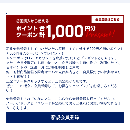
新規会員登録をしていただいたお客様にすぐに使える500円相当のポイント
と500円分のクーポンをプレゼント！
※クーポンはLINEアカウントを連携いただくとプレゼントとなります。
また、会員様限定にお買い物ごとに次回以降のお買い物でご利用いただけ
るポイントや、誕生日月には特別割引もご用意！
他にも新商品情報や限定セールの先行案内など、会員様だけの特典やメリ
ットも充実！！
上記バナーをクリックすると、会員登録が可能です。
ぜひ、この機会に会員登録して、お得なショッピングをお楽しみくださ
い！
会員登録をされていない方は、こちらから会員登録を行ってください。
メールアドレスとパスワードを登録しておくと便利にお買い物ができるよ
うになります。