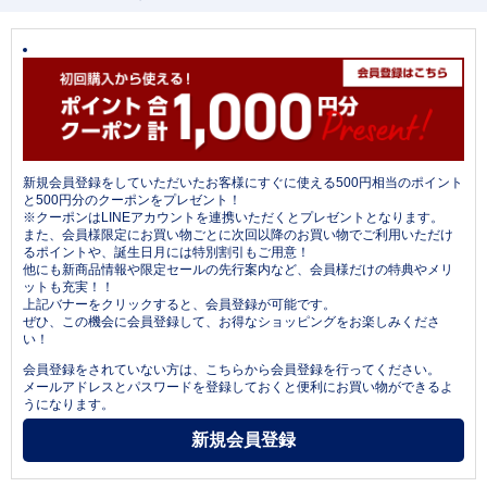
新規会員登録をしていただいたお客様にすぐに使える500円相当のポイント
と500円分のクーポンをプレゼント！
※クーポンはLINEアカウントを連携いただくとプレゼントとなります。
また、会員様限定にお買い物ごとに次回以降のお買い物でご利用いただけ
るポイントや、誕生日月には特別割引もご用意！
他にも新商品情報や限定セールの先行案内など、会員様だけの特典やメリ
ットも充実！！
上記バナーをクリックすると、会員登録が可能です。
ぜひ、この機会に会員登録して、お得なショッピングをお楽しみくださ
い！
会員登録をされていない方は、こちらから会員登録を行ってください。
メールアドレスとパスワードを登録しておくと便利にお買い物ができるよ
うになります。