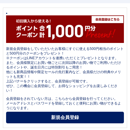
新規会員登録をしていただいたお客様にすぐに使える500円相当のポイント
と500円分のクーポンをプレゼント！
※クーポンはLINEアカウントを連携いただくとプレゼントとなります。
また、会員様限定にお買い物ごとに次回以降のお買い物でご利用いただけ
るポイントや、誕生日月には特別割引もご用意！
他にも新商品情報や限定セールの先行案内など、会員様だけの特典やメリ
ットも充実！！
上記バナーをクリックすると、会員登録が可能です。
ぜひ、この機会に会員登録して、お得なショッピングをお楽しみくださ
い！
会員登録をされていない方は、こちらから会員登録を行ってください。
メールアドレスとパスワードを登録しておくと便利にお買い物ができるよ
うになります。