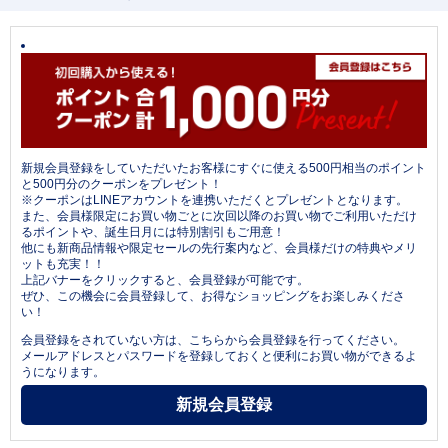
新規会員登録をしていただいたお客様にすぐに使える500円相当のポイント
と500円分のクーポンをプレゼント！
※クーポンはLINEアカウントを連携いただくとプレゼントとなります。
また、会員様限定にお買い物ごとに次回以降のお買い物でご利用いただけ
るポイントや、誕生日月には特別割引もご用意！
他にも新商品情報や限定セールの先行案内など、会員様だけの特典やメリ
ットも充実！！
上記バナーをクリックすると、会員登録が可能です。
ぜひ、この機会に会員登録して、お得なショッピングをお楽しみくださ
い！
会員登録をされていない方は、こちらから会員登録を行ってください。
メールアドレスとパスワードを登録しておくと便利にお買い物ができるよ
うになります。