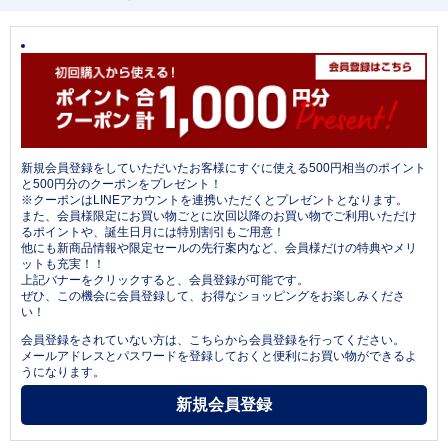
新規会員登録をしていただいたお客様にすぐに使える500円相当のポイント
と500円分のクーポンをプレゼント！
※クーポンはLINEアカウントを連携いただくとプレゼントとなります。
また、会員様限定にお買い物ごとに次回以降のお買い物でご利用いただけ
るポイントや、誕生日月には特別割引もご用意！
他にも新商品情報や限定セールの先行案内など、会員様だけの特典やメリ
ットも充実！！
上記バナーをクリックすると、会員登録が可能です。
ぜひ、この機会に会員登録して、お得なショッピングをお楽しみくださ
い！
会員登録をされていない方は、こちらから会員登録を行ってください。
メールアドレスとパスワードを登録しておくと便利にお買い物ができるよ
うになります。