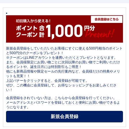
新規会員登録をしていただいたお客様にすぐに使える500円相当のポイント
と500円分のクーポンをプレゼント！
※クーポンはLINEアカウントを連携いただくとプレゼントとなります。
また、会員様限定にお買い物ごとに次回以降のお買い物でご利用いただけ
るポイントや、誕生日月には特別割引もご用意！
他にも新商品情報や限定セールの先行案内など、会員様だけの特典やメリ
ットも充実！！
上記バナーをクリックすると、会員登録が可能です。
ぜひ、この機会に会員登録して、お得なショッピングをお楽しみくださ
い！
会員登録をされていない方は、こちらから会員登録を行ってください。
メールアドレスとパスワードを登録しておくと便利にお買い物ができるよ
うになります。