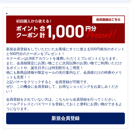
新規会員登録をしていただいたお客様にすぐに使える500円相当のポイント
と500円分のクーポンをプレゼント！
※クーポンはLINEアカウントを連携いただくとプレゼントとなります。
また、会員様限定にお買い物ごとに次回以降のお買い物でご利用いただけ
るポイントや、誕生日月には特別割引もご用意！
他にも新商品情報や限定セールの先行案内など、会員様だけの特典やメリ
ットも充実！！
上記バナーをクリックすると、会員登録が可能です。
ぜひ、この機会に会員登録して、お得なショッピングをお楽しみくださ
い！
会員登録をされていない方は、こちらから会員登録を行ってください。
メールアドレスとパスワードを登録しておくと便利にお買い物ができるよ
うになります。