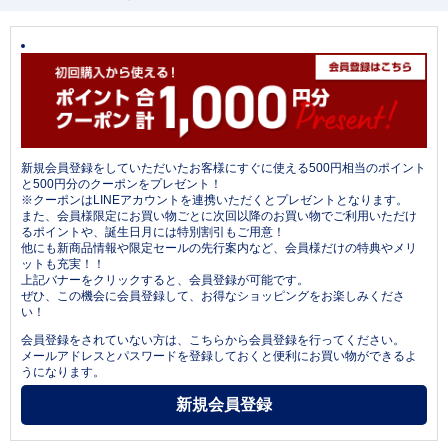
新規会員登録をしていただいたお客様にすぐに使える500円相当のポイント
と500円分のクーポンをプレゼント！
※クーポンはLINEアカウントを連携いただくとプレゼントとなります。
また、会員様限定にお買い物ごとに次回以降のお買い物でご利用いただけ
るポイントや、誕生日月には特別割引もご用意！
他にも新商品情報や限定セールの先行案内など、会員様だけの特典やメリ
ットも充実！！
上記バナーをクリックすると、会員登録が可能です。
ぜひ、この機会に会員登録して、お得なショッピングをお楽しみくださ
い！
会員登録をされていない方は、こちらから会員登録を行ってください。
メールアドレスとパスワードを登録しておくと便利にお買い物ができるよ
うになります。