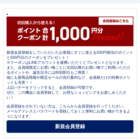
新規会員登録をしていただいたお客様にすぐに使える500円相当のポイント
と500円分のクーポンをプレゼント！
※クーポンはLINEアカウントを連携いただくとプレゼントとなります。
また、会員様限定にお買い物ごとに次回以降のお買い物でご利用いただけ
るポイントや、誕生日月には特別割引もご用意！
他にも新商品情報や限定セールの先行案内など、会員様だけの特典やメリ
ットも充実！！
上記バナーをクリックすると、会員登録が可能です。
ぜひ、この機会に会員登録して、お得なショッピングをお楽しみくださ
い！
会員登録をされていない方は、こちらから会員登録を行ってください。
メールアドレスとパスワードを登録しておくと便利にお買い物ができるよ
うになります。