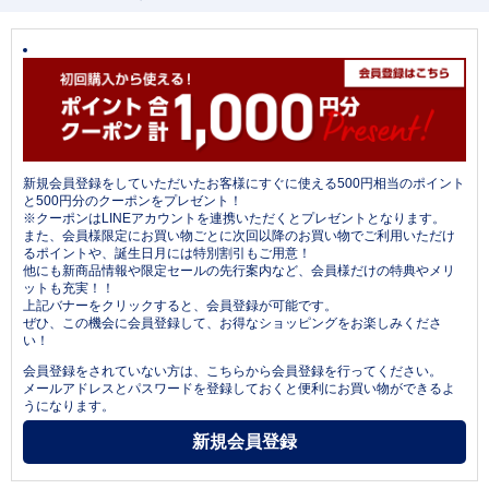
新規会員登録をしていただいたお客様にすぐに使える500円相当のポイント
と500円分のクーポンをプレゼント！
※クーポンはLINEアカウントを連携いただくとプレゼントとなります。
また、会員様限定にお買い物ごとに次回以降のお買い物でご利用いただけ
るポイントや、誕生日月には特別割引もご用意！
他にも新商品情報や限定セールの先行案内など、会員様だけの特典やメリ
ットも充実！！
上記バナーをクリックすると、会員登録が可能です。
ぜひ、この機会に会員登録して、お得なショッピングをお楽しみくださ
い！
会員登録をされていない方は、こちらから会員登録を行ってください。
メールアドレスとパスワードを登録しておくと便利にお買い物ができるよ
うになります。