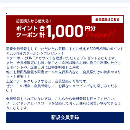
新規会員登録をしていただいたお客様にすぐに使える500円相当のポイント
と500円分のクーポンをプレゼント！
※クーポンはLINEアカウントを連携いただくとプレゼントとなります。
また、会員様限定にお買い物ごとに次回以降のお買い物でご利用いただけ
るポイントや、誕生日月には特別割引もご用意！
他にも新商品情報や限定セールの先行案内など、会員様だけの特典やメリ
ットも充実！！
上記バナーをクリックすると、会員登録が可能です。
ぜひ、この機会に会員登録して、お得なショッピングをお楽しみくださ
い！
会員登録をされていない方は、こちらから会員登録を行ってください。
メールアドレスとパスワードを登録しておくと便利にお買い物ができるよ
うになります。