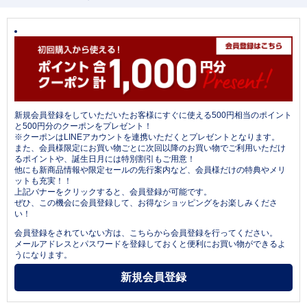
新規会員登録をしていただいたお客様にすぐに使える500円相当のポイント
と500円分のクーポンをプレゼント！
※クーポンはLINEアカウントを連携いただくとプレゼントとなります。
また、会員様限定にお買い物ごとに次回以降のお買い物でご利用いただけ
るポイントや、誕生日月には特別割引もご用意！
他にも新商品情報や限定セールの先行案内など、会員様だけの特典やメリ
ットも充実！！
上記バナーをクリックすると、会員登録が可能です。
ぜひ、この機会に会員登録して、お得なショッピングをお楽しみくださ
い！
会員登録をされていない方は、こちらから会員登録を行ってください。
メールアドレスとパスワードを登録しておくと便利にお買い物ができるよ
うになります。