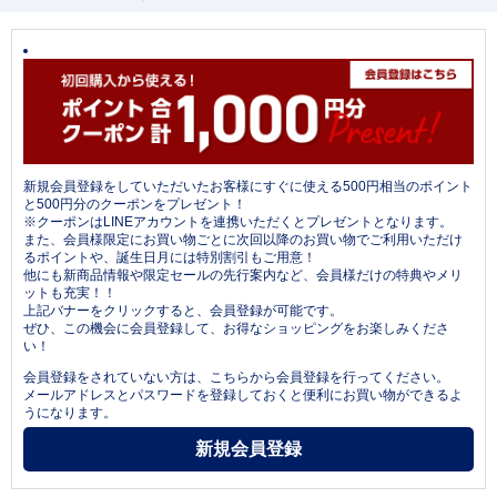
新規会員登録をしていただいたお客様にすぐに使える500円相当のポイント
と500円分のクーポンをプレゼント！
※クーポンはLINEアカウントを連携いただくとプレゼントとなります。
また、会員様限定にお買い物ごとに次回以降のお買い物でご利用いただけ
るポイントや、誕生日月には特別割引もご用意！
他にも新商品情報や限定セールの先行案内など、会員様だけの特典やメリ
ットも充実！！
上記バナーをクリックすると、会員登録が可能です。
ぜひ、この機会に会員登録して、お得なショッピングをお楽しみくださ
い！
会員登録をされていない方は、こちらから会員登録を行ってください。
メールアドレスとパスワードを登録しておくと便利にお買い物ができるよ
うになります。