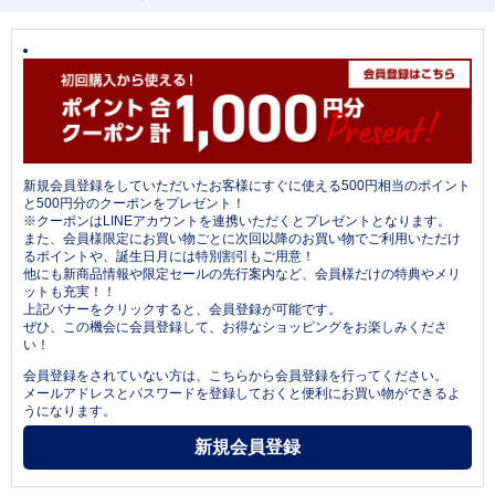
新規会員登録をしていただいたお客様にすぐに使える500円相当のポイント
と500円分のクーポンをプレゼント！
※クーポンはLINEアカウントを連携いただくとプレゼントとなります。
また、会員様限定にお買い物ごとに次回以降のお買い物でご利用いただけ
るポイントや、誕生日月には特別割引もご用意！
他にも新商品情報や限定セールの先行案内など、会員様だけの特典やメリ
ットも充実！！
上記バナーをクリックすると、会員登録が可能です。
ぜひ、この機会に会員登録して、お得なショッピングをお楽しみくださ
い！
会員登録をされていない方は、こちらから会員登録を行ってください。
メールアドレスとパスワードを登録しておくと便利にお買い物ができるよ
うになります。