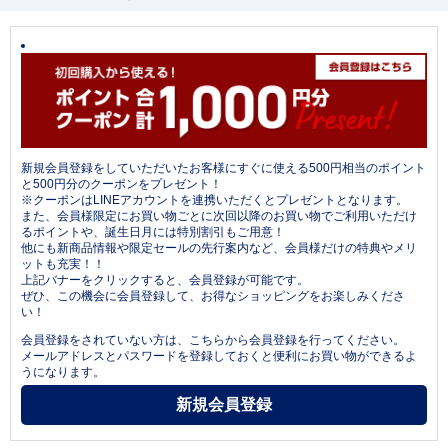
新規会員登録をしていただいたお客様にすぐに使える500円相当のポイント
と500円分のクーポンをプレゼント！
※クーポンはLINEアカウントを連携いただくとプレゼントとなります。
また、会員様限定にお買い物ごとに次回以降のお買い物でご利用いただけ
るポイントや、誕生日月には特別割引もご用意！
他にも新商品情報や限定セールの先行案内など、会員様だけの特典やメリ
ットも充実！！
上記バナーをクリックすると、会員登録が可能です。
ぜひ、この機会に会員登録して、お得なショッピングをお楽しみくださ
い！
会員登録をされていない方は、こちらから会員登録を行ってください。
メールアドレスとパスワードを登録しておくと便利にお買い物ができるよ
うになります。