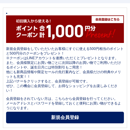
新規会員登録をしていただいたお客様にすぐに使える500円相当のポイント
と500円分のクーポンをプレゼント！
※クーポンはLINEアカウントを連携いただくとプレゼントとなります。
また、会員様限定にお買い物ごとに次回以降のお買い物でご利用いただけ
るポイントや、誕生日月には特別割引もご用意！
他にも新商品情報や限定セールの先行案内など、会員様だけの特典やメリ
ットも充実！！
上記バナーをクリックすると、会員登録が可能です。
ぜひ、この機会に会員登録して、お得なショッピングをお楽しみくださ
い！
会員登録をされていない方は、こちらから会員登録を行ってください。
メールアドレスとパスワードを登録しておくと便利にお買い物ができるよ
うになります。