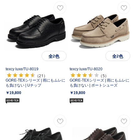
全
色
全
色
2
2
texcy luxe/
TU-8019
texcy luxe/
TU-8020
（21）
（5）
GORE-TEXシリーズ | 雨にもムレに
GORE-TEXシリーズ | 雨にもムレに
も負けない | Uチップ
も負けない | ボートシューズ
￥19,800
￥19,800