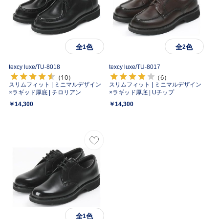
全
色
全
色
1
2
texcy luxe/
TU-8018
texcy luxe/
TU-8017
（10）
（6）
スリムフィット | ミニマルデザイン
スリムフィット | ミニマルデザイン
×ラギッド厚底 | チロリアン
×ラギッド厚底 | Uチップ
￥14,300
￥14,300
全
色
1