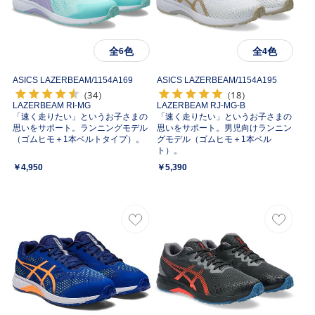
全
色
全
色
6
4
ASICS LAZERBEAM/
1154A169
ASICS LAZERBEAM/
1154A195
（34）
（18）
LAZERBEAM RI-MG
LAZERBEAM RJ-MG-B
「速く走りたい」というお子さまの
「速く走りたい」というお子さまの
思いをサポート。ランニングモデル
思いをサポート。男児向けランニン
（ゴムヒモ＋1本ベルトタイプ）。
グモデル（ゴムヒモ＋1本ベル
ト）。
￥4,950
￥5,390