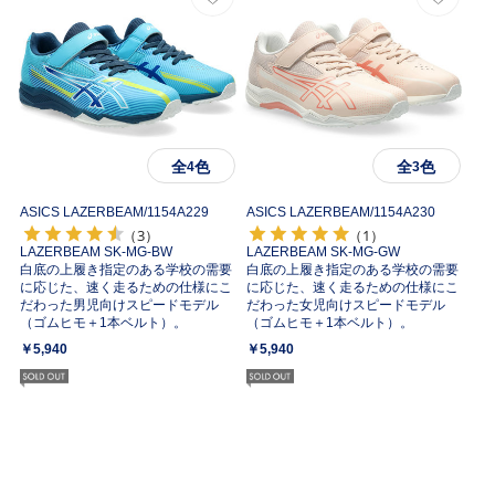
全
色
全
色
4
3
ASICS LAZERBEAM/
1154A229
ASICS LAZERBEAM/
1154A230
（3）
（1）
LAZERBEAM SK-MG-BW
LAZERBEAM SK-MG-GW
白底の上履き指定のある学校の需要
白底の上履き指定のある学校の需要
に応じた、速く走るための仕様にこ
に応じた、速く走るための仕様にこ
だわった男児向けスピードモデル
だわった女児向けスピードモデル
（ゴムヒモ＋1本ベルト）。
（ゴムヒモ＋1本ベルト）。
￥5,940
￥5,940