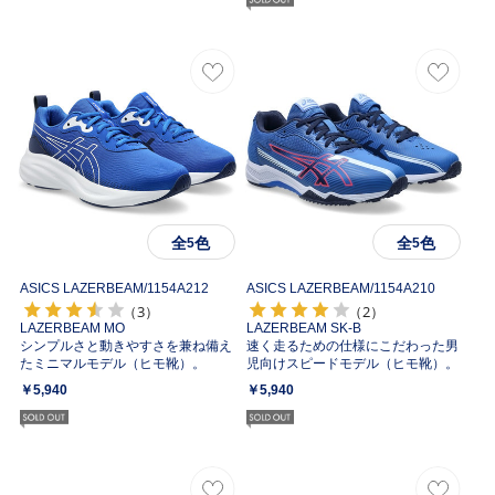
全
色
全
色
5
5
ASICS LAZERBEAM/
1154A212
ASICS LAZERBEAM/
1154A210
（3）
（2）
LAZERBEAM MO
LAZERBEAM SK-B
シンプルさと動きやすさを兼ね備え
速く走るための仕様にこだわった男
たミニマルモデル（ヒモ靴）。
児向けスピードモデル（ヒモ靴）。
￥5,940
￥5,940