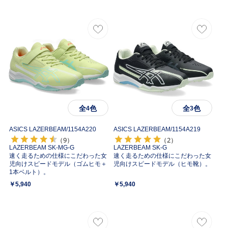
全
色
全
色
4
3
ASICS LAZERBEAM/
1154A220
ASICS LAZERBEAM/
1154A219
（9）
（2）
LAZERBEAM SK-MG-G
LAZERBEAM SK-G
速く走るための仕様にこだわった女
速く走るための仕様にこだわった女
児向けスピードモデル（ゴムヒモ＋
児向けスピードモデル（ヒモ靴）。
1本ベルト）。
￥5,940
￥5,940