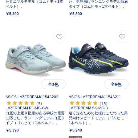
たミニマルモデル（ゴムヒモ＋1本
た、男児向けランニングモデル白底
ベルト）。
タイプ（ゴムヒモ＋1本ベルト）。
￥5,390
￥5,390
全
色
全
色
3
6
ASICS LAZERBEAM/
1154A202
ASICS LAZERBEAM/
1154A211
（5）
（15）
LAZERBEAM RJ-MG-GW
LAZERBEAM SK-MG-B
白底の上履き指定のある学校の需要
速く走るための仕様にこだわった男
に応じた、ランニングモデル白底タ
児向けスピードモデル（ゴムヒモ＋
イプ（ゴムヒモ＋1本ベルト）。
1本ベルト）。
￥5,390
￥5,940