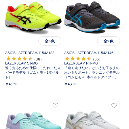
全
色
全
色
6
9
ASICS LAZERBEAM/
1154A183
ASICS LAZERBEAM/
1154A146
（38）
（35）
LAZERBEAM SJ-MG
LAZERBEAM RH-MG
速く走るための仕様にこだわったス
「速く走りたい」というお子さまの
ピードモデル（ゴムヒモ＋1本ベル
思いをサポート。ランニングモデル
ト）
（ゴムヒモ＋1本ベルトタイプ）。
￥4,950
￥4,730