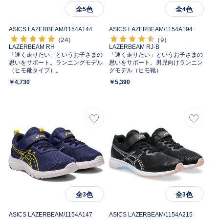
全
色
全
色
5
4
ASICS LAZERBEAM/
1154A144
ASICS LAZERBEAM/
1154A194
（24）
（9）
LAZERBEAM RH
LAZERBEAM RJ-B
「速く走りたい」というお子さまの
「速く走りたい」というお子さまの
思いをサポート。ランニングモデル
思いをサポート。男児向けランニン
（ヒモ靴タイプ）。
グモデル（ヒモ靴）
￥4,730
￥5,390
全
色
全
色
3
3
ASICS LAZERBEAM/
1154A147
ASICS LAZERBEAM/
1154A215