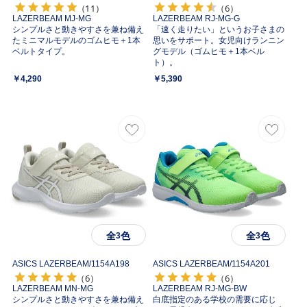
（11）
（6）
LAZERBEAM MJ-MG
LAZERBEAM RJ-MG-G
シンプルさと動きやすさを兼ね備え
「速く走りたい」というお子さまの
たミニマルモデルのゴムヒモ＋1本
思いをサポート。女児向けランニン
ベルトタイプ。
グモデル（ゴムヒモ＋1本ベル
ト）。
￥4,290
￥5,390
全
色
全
色
3
3
ASICS LAZERBEAM/
1154A198
ASICS LAZERBEAM/
1154A201
（6）
（6）
LAZERBEAM MN-MG
LAZERBEAM RJ-MG-BW
シンプルさと動きやすさを兼ね備え
白底指定のある学校の需要に応じ