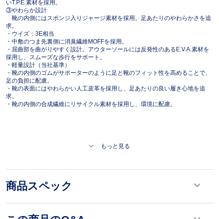
いT.P.E.素材を採用。
③やわらか設計
靴の内側にはスポンジ入りジャージ素材を採用。足あたりのやわらかさを追
求。
・ウイズ：3E相当
・中敷のつま先裏側に消臭繊維MOFFを採用。
・屈曲部を曲がりやすく設計。アウターソールには反発性のあるE.V.A.素材を
採用し、スムーズな歩行をサポート。
・軽量設計（当社基準）
・靴の内側のゴムがサポーターのように足と靴のフィット性を高めることで、
足の負担に配慮。
・靴の表面にはやわらかい人工皮革を採用し、足あたりの良い履き心地を追
求。
・靴の内側の合成繊維にリサイクル素材を採用し、環境に配慮。
もっと見る
商品スペック