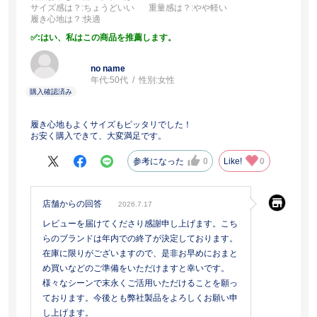
サイズ感は？
:ちょうどいい
重量感は？
:やや軽い
履き心地は？
:快適
:はい、私はこの商品を推薦します。
no name
年代:
50代
性別:
女性
履き心地もよくサイズもピッタリでした！
お安く購入できて、大変満足です。
参考になった
0
Like!
0
店舗からの回答
2026.7.17
レビューを届けてくださり感謝申し上げます。こち
らのブランドは年内での終了が決定しております。
在庫に限りがございますので、是非お早めにおまと
め買いなどのご準備をいただけますと幸いです。
様々なシーンで末永くご活用いただけることを願っ
ております。今後とも弊社製品をよろしくお願い申
し上げます。