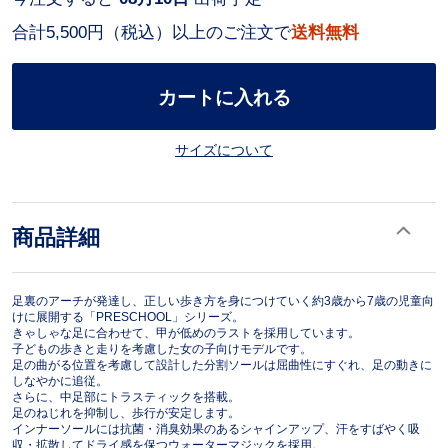
合計5,500円（税込）以上のご注文で
送料無料
カートに入れる
サイズについて
商品詳細
足裏のアーチが発達し、正しい歩き方を身につけていく約3歳から7歳の児童向
けに展開する「PRESCHOOL」シリーズ。
きゃしゃな足に合わせて、甲が低めのラストを採用しています。
子どもの歩きと走りを考慮した女の子向けモデルです。
足の曲がる位置を考慮して設計した分割ソールは屈曲性にすぐれ、足の動きに
しなやかに追従。
さらに、中足部にトラスティックを搭載。
足のねじれを抑制し、歩行が安定します。
インナーソールには抗菌・消臭効果のあるシャインアップ、汗をすばやく吸
収・拡散してドライ感を保つウォーターマジックを採用。