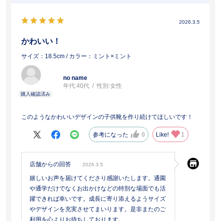
2026.3.5
かわいい！
サイズ：18.5cm
/ カラー：ミント×ミント
no name
年代:
40代
性別:
女性
このようなかわいいデザインの子供靴を作り続けてほしいです！
参考になった
0
Like!
1
店舗からの回答
2026.3.5
嬉しいお声を届けてくださり感謝いたします。通園
や通学だけでなくお出かけなどの特別な場面でも活
躍できれば幸いです。成長に寄り添えるようサイズ
やデザインを充実させてまいります。是非またのご
利用を心よりお待ちしております。