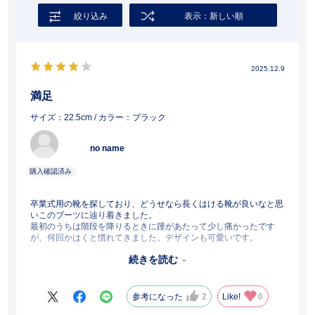
絞り込み
表示：新しい順
2025.12.9
満足
サイズ：22.5cm
/ カラー：ブラック
no name
卒業式用の靴を探しており、どうせなら長くはける靴が良いなと思
いこのブーツに辿り着きました。
最初のうちは階段を降りるときに踵があたって少し痛かったです
が、何回かはくと慣れてきました。デザインも可愛いです。
155センチ、22.5でサイズもぴったりでした。
続きを読む
全天候OK、高いクオリティ、購入後3日以内での到着、全てに満足
です！
参考になった
2
Like!
0