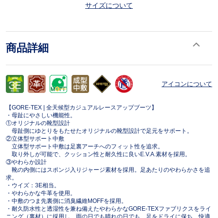
サイズについて
商品詳細
アイコンについて
【GORE-TEX | 全天候型カジュアルレースアップブーツ】
・母趾にやさしい機能性。
①オリジナルの靴型設計
母趾側にゆとりをもたせたオリジナルの靴型設計で足元をサポート。
②立体型サポート中敷
立体型サポート中敷は足裏アーチへのフィット性を追求。
取り外しが可能で、クッション性と耐久性に良いE.V.A.素材を採用。
③やわらか設計
靴の内側にはスポンジ入りジャージ素材を採用。足あたりのやわらかさを追
求。
・ウイズ：3E相当。
・やわらかな牛革を使用。
・中敷のつま先裏側に消臭繊維MOFFを採用。
・耐久防水性と透湿性を兼ね備えたやわらかなGORE-TEXファブリクスをライ
ニング（裏材）に採用し、雨の日でも晴れの日でも、足をドライに保ち、快適