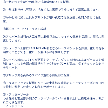
③中敷のつま先部分の裏側に消臭繊維MOFFを採用。
④中敷は取り外し可能で、汚れてもご家庭で手軽に洗えて清潔に保てます。
⑤かかと部に施した反射プリントが暗い夜道で光を反射し夜間の歩行にも配
慮。
⑥幅広ゆったりワイドラスト設計。
⑦アッパー主材料の人工皮革の20%以上にリサイクル素材を採用し、環境に配
慮しています。
⑧シュータン上部にLAZERBEAM初となるレースポケットを採用。靴ヒモを収
納することができ、靴ヒモが解けるのを防止します。
⑨シャベル状のスパイクが路面をグリップ。ダッシュ時のエネルギーロスを低
減します。つま先部の屈曲溝がキック時のパワーを高め、ダイナミックな走り
をサポート。
⑩グリップ力を高めるスパイク意匠を前足部に配置。
⑪トラスティックを採用しソールの中足部を強化することでシューズのねじれ
を抑制。安定した走りと動作をサポートします。
⑫・アウターソール
つま先部と前足部外側のアウターソールラバーを巻き上げた構造を採用。剥が
れにくさを追求。
・ミッドソール