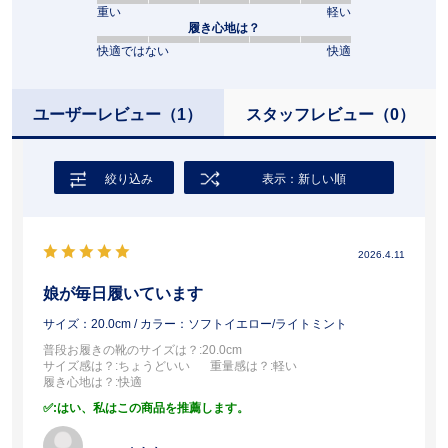
重い
軽い
履き心地は？
快適ではない
快適
ユーザーレビュー
（1）
スタッフレビュー
（0）
絞り込み
表示：新しい順
2026.4.11
娘が毎日履いています
サイズ：20.0cm
/ カラー：ソフトイエロー/ライトミント
普段お履きの靴のサイズは？
:20.0cm
サイズ感は？
:ちょうどいい
重量感は？
:軽い
履き心地は？
:快適
:はい、私はこの商品を推薦します。