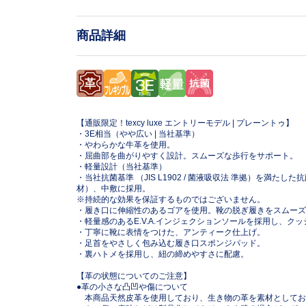
商品詳細
【通販限定！texcy luxe エントリーモデル | プレーントゥ】
・3E相当（やや広い | 当社基準）
・やわらかな牛革を使用。
・屈曲部を曲がりやすく設計。スムーズな歩行をサポート。
・軽量設計（当社基準）
・当社抗菌基準 （JIS L1902 / 菌液吸収法 準拠）を満た
材）、中敷に採用。
※持続的な効果を保証するものではございません。
・履き口に伸縮性のあるゴアを使用。靴の脱ぎ履きをスムーズ
・軽量感のあるE.V.A.インジェクションソールを採用し、ク
・丁寧に靴に表情をつけた、アンティーク仕上げ。
・足首をやさしく包み込む履き口スポンジパッド。
・裏ハトメを採用し、紐の締めやすさに配慮。
【革の状態についてのご注意】
●革の小さな凸凹や傷について
本商品天然皮革を使用しており、生き物の革を素材としてお