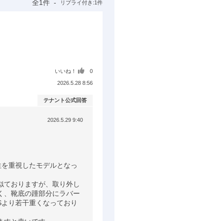
全1件
リプライ付き:1件
いいね！
0
2026.5.28 8:56
テナント公式回答
2026.5.29 9:40
量性を重視したモデルとなっ
も似ておりますが、取り外し
く、靴底の踵部分にラバー
4Sより若干重くなっており