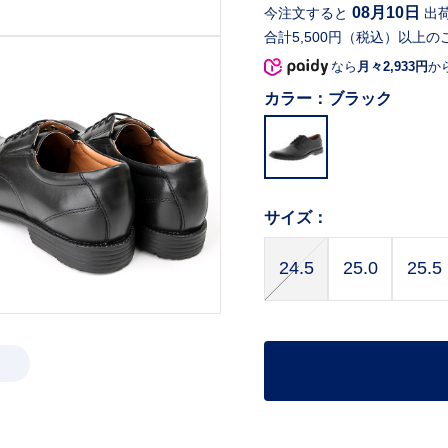
08月10日
今注文すると
出
合計5,500円（税込）以上の
なら
月々2,933円
か
カラー：
ブラック
サイズ：
24.5
25.0
25.5