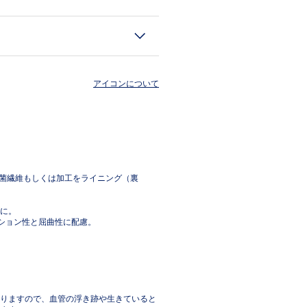
アイコンについて
した抗菌繊維もしくは加工をライニング（裏
に。
ッション性と屈曲性に配慮。
りますので、血管の浮き跡や生きていると