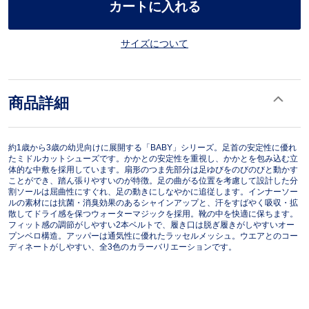
カートに入れる
サイズについて
商品詳細
約1歳から3歳の幼児向けに展開する「BABY」シリーズ。足首の安定性に優れ
たミドルカットシューズです。かかとの安定性を重視し、かかとを包み込む立
体的な中敷を採用しています。扇形のつま先部分は足ゆびをのびのびと動かす
ことができ、踏ん張りやすいのが特徴。足の曲がる位置を考慮して設計した分
割ソールは屈曲性にすぐれ、足の動きにしなやかに追従します。インナーソー
ルの素材には抗菌・消臭効果のあるシャインアップと、汗をすばやく吸収・拡
散してドライ感を保つウォーターマジックを採用。靴の中を快適に保ちます。
フィット感の調節がしやすい2本ベルトで、履き口は脱ぎ履きがしやすいオー
プンベロ構造。アッパーは通気性に優れたラッセルメッシュ。ウエアとのコー
ディネートがしやすい、全3色のカラーバリエーションです。