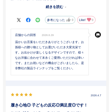
履きやすさ・歩きやすさ・ウエアとのコディネートのしやすさ で
続きを読む
娘から 着用時の写真付きで 感謝のメールが来ました
今後も利用させていただきます
参考になった
0
Like!
0
店舗からの回答
2026.6.29
温かいお言葉をいただきありがとうございます。お
孫様への贈り物としてお選びいただき大変光栄で
す。お出かけが楽しくなるデザインですので、様々
なお洋服に合わせて末永くご愛用いただければ幸い
です。またお祝いなどの機会がございましたら、是
非弊社の製品ラインナップをご覧ください。
2026.4.7
履き心地◎ 子どもの反応◎満足度◎です！