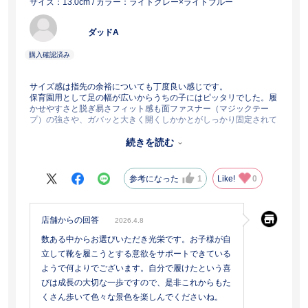
サイズ：13.0cm
/ カラー：ライトグレー×ライトブルー
ダッドA
サイズ感は指先の余裕についても丁度良い感じです。
保育園用として足の幅が広いからうちの子にはピッタリでした。履
かせやすさと脱ぎ易さフィット感も面ファスナー（マジックテー
プ）の強さや、ガバッと大きく開くしかかとがしっかり固定されて
いるから子ども歩きやすそうです。
• 子供の反応は、家の中で履かせてみたら自分から進んで履きたが
続きを読む
るし家の中を歩き回ってお気に入りな感じでした！先端が少し上が
っているからつまずく感じもありませんでした。これからもアシッ
クスさんにお世話になります！
参考になった
1
Like!
0
店舗からの回答
2026.4.8
数ある中からお選びいただき光栄です。お子様が自
立して靴を履こうとする意欲をサポートできている
ようで何よりでございます。自分で履けたという喜
びは成長の大切な一歩ですので、是非これからもた
くさん歩いて色々な景色を楽しんでくださいね。