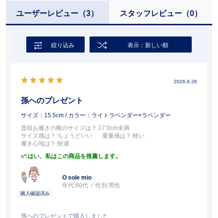
ユーザーレビュー
（3）
スタッフレビュー
（0）
絞り込み
表示：新しい順
2026.6.26
孫へのプレゼント
サイズ：15.5cm
/ カラー：ライトラベンダー×ラベンダー
普段お履きの靴のサイズは？
:17.0cm未満
サイズ感は？
:ちょうどいい
重量感は？
:軽い
履き心地は？
:快適
:はい、私はこの商品を推薦します。
O sole mio
年代:
60代
性別:
男性
孫へのプレゼントで購入しました