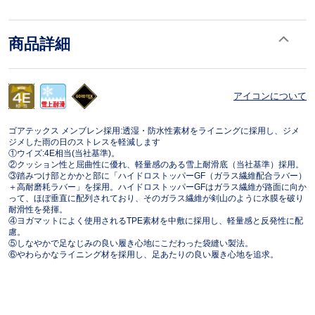
商品詳細
アイコンについて
ゴアテックス メンブレン採用:透湿・防水性素材をライニングに採用し、ジメ
ジメした雨の日のストレスを軽減します
①ウイズ:4E相当(当社基準)。
②クッション性と屈曲性に優れ、軽量感のある雪上耐滑底（当社基準）採用。
③踏みつけ部とかかと部に「ハイドロストッパーGF（ガラス繊維配合ラバー）
＋高耐磨耗ラバー」を採用。ハイドロストッパーGFはガラス繊維が路面に向か
って、ほぼ垂直に配列されており、そのガラス繊維が剣山のように水膜を破り
耐滑性を発揮。
④ヨガマットによく使用されるTPE素材を中敷に採用し、軽量感と反発性に配
慮。
⑤しなやかで足なじみの良い履き心地にこだわった袋縫い製法。
⑥やわらかなライニング材を採用し、足あたりの良い履き心地を追求。