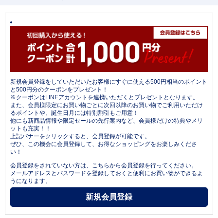
新規会員登録をしていただいたお客様にすぐに使える500円相当のポイント
と500円分のクーポンをプレゼント！
※クーポンはLINEアカウントを連携いただくとプレゼントとなります。
また、会員様限定にお買い物ごとに次回以降のお買い物でご利用いただけ
るポイントや、誕生日月には特別割引もご用意！
他にも新商品情報や限定セールの先行案内など、会員様だけの特典やメリ
ットも充実！！
上記バナーをクリックすると、会員登録が可能です。
ぜひ、この機会に会員登録して、お得なショッピングをお楽しみくださ
い！
会員登録をされていない方は、こちらから会員登録を行ってください。
メールアドレスとパスワードを登録しておくと便利にお買い物ができるよ
うになります。