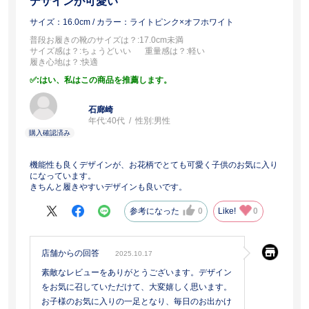
デザインが可愛い
サイズ：16.0cm
/ カラー：ライトピンク×オフホワイト
普段お履きの靴のサイズは？
:17.0cm未満
サイズ感は？
:ちょうどいい
重量感は？
:軽い
履き心地は？
:快適
:はい、私はこの商品を推薦します。
石廊崎
年代:
40代
性別:
男性
機能性も良くデザインが、お花柄でとても可愛く子供のお気に入り
になっています。
きちんと履きやすいデザインも良いです。
参考になった
0
Like!
0
店舗からの回答
2025.10.17
素敵なレビューをありがとうございます。デザイン
をお気に召していただけて、大変嬉しく思います。
お子様のお気に入りの一足となり、毎日のお出かけ