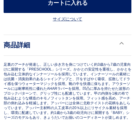
カートに入れる
サイズについて
商品詳細
足裏のアーチが発達し、正しい歩き方を身につけていく約3歳から7歳の児童向
けに展開する「PRESCHOOL」シリーズ。かかとの安定性を重視し、かかとを
包み込む立体的なインナーソールを採用しています。インナーソールの素材に
は抗菌・消臭効果のあるシャインアップと、汗をすばやく吸収、拡散してドラ
イ感を保つウォーターマジックを採用。靴の中を快適に保ちます。アウターソ
ールには耐摩耗性に優れたAHARラバーを採用。凹凸に厚みを持たせた波形の
ブロックパターンで、グリップ性にも配慮しています。甲の内側を1枚の布で
包み込むような構造のキモノフィットタンを採用。フィット感を高め、アーチ
部の倒れ込みを軽減します。アッパーには全体に北欧テイストの花柄をあしら
っています。アッパー主材料の人工皮革の20％以上にリサイクル素材を採用
し、環境に配慮しています。約1歳から3歳の幼児向けに展開する「BABY」シ
リーズのモデルもあり、きょうだいでお揃いのコーディネートが楽しめます。