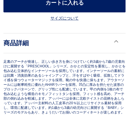
カートに入れる
サイズについて
商品詳細
足裏のアーチが発達し、正しい歩き方を身につけていく約3歳から7歳の児童向
けに展開する「PRESCHOOL」シリーズ。かかとの安定性を重視し、かかとを
包み込む立体的なインナーソールを採用しています。インナーソールの素材に
は抗菌・消臭効果のあるシャインアップと、汗をすばやく吸収、拡散してドラ
イ感を保つウォーターマジックを採用。靴の中を快適に保ちます。アウターソ
ールには耐摩耗性に優れたAHARラバーを採用。凹凸に厚みを持たせた波形の
ブロックパターンで、グリップ性にも配慮しています。甲の内側を1枚の布で
包み込むような構造のキモノフィットタンを採用。フィット感を高め、アーチ
部の倒れ込みを軽減します。アッパーには全体に北欧テイストの花柄をあしら
っています。アッパー主材料の人工皮革の20％以上にリサイクル素材を採用
し、環境に配慮しています。約1歳から3歳の幼児向けに展開する「BABY」シ
リーズのモデルもあり、きょうだいでお揃いのコーディネートが楽しめます。