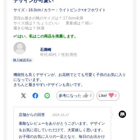
デザインが可愛い
サイズ：16.0cm
/ カラー：ライトピンク×オフホワイト
普段お履きの靴のサイズは？
:17.0cm未満
サイズ感は？
:ちょうどいい
重量感は？
:軽い
履き心地は？
:快適
:はい、私はこの商品を推薦します。
石廊崎
年代:
40代
性別:
男性
機能性も良くデザインが、お花柄でとても可愛く子供のお気に入り
になっています。
きちんと履きやすいデザインも良いです。
参考になった
0
Like!
0
店舗からの回答
2025.10.17
素敵なレビューをありがとうございます。デザイン
をお気に召していただけて、大変嬉しく思います。
お子様のお気に入りの一足となり、毎日のお出かけ