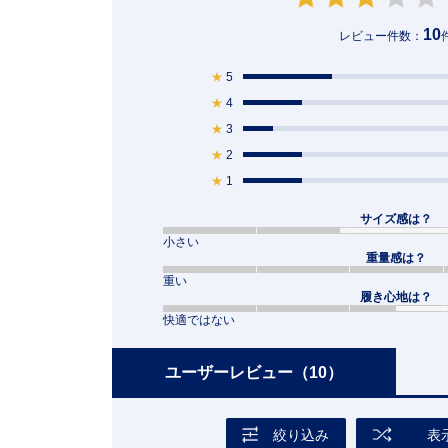
10
レビュー件数：
★
5
★
4
★
3
★
2
★
1
サイズ感は？
小さい
重量感は？
重い
履き心地は？
快適ではない
ユーザーレビュー
（10）
絞り込み
表