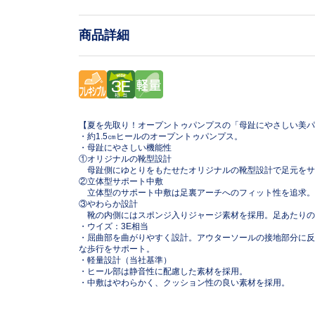
商品詳細
【夏を先取り！オープントゥパンプスの「母趾にやさしい美パ
・約1.5㎝ヒールのオープントゥパンプス。
・母趾にやさしい機能性
①オリジナルの靴型設計
母趾側にゆとりをもたせたオリジナルの靴型設計で足元をサ
②立体型サポート中敷
立体型のサポート中敷は足裏アーチへのフィット性を追求。
③やわらか設計
靴の内側にはスポンジ入りジャージ素材を採用。足あたりの
・ウイズ：3E相当
・屈曲部を曲がりやすく設計。アウターソールの接地部分に反発性
な歩行をサポート。
・軽量設計（当社基準）
・ヒール部は静音性に配慮した素材を採用。
・中敷はやわらかく、クッション性の良い素材を採用。