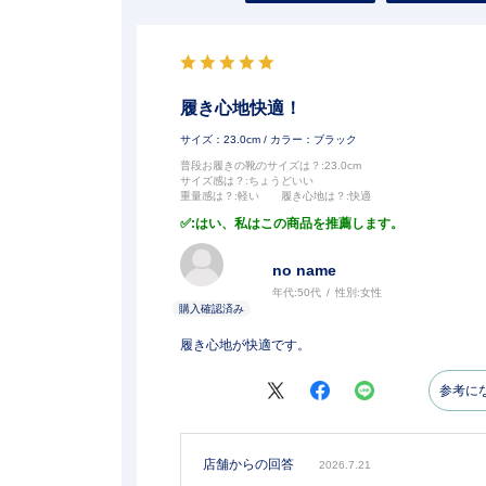
履き心地快適！
サイズ：23.0cm
/ カラー：ブラック
普段お履きの靴のサイズは？
:23.0cm
サイズ感は？
:ちょうどいい
重量感は？
:軽い
履き心地は？
:快適
:はい、私はこの商品を推薦します。
no name
年代:
50代
性別:
女性
履き心地が快適です。
参考に
店舗からの回答
2026.7.21