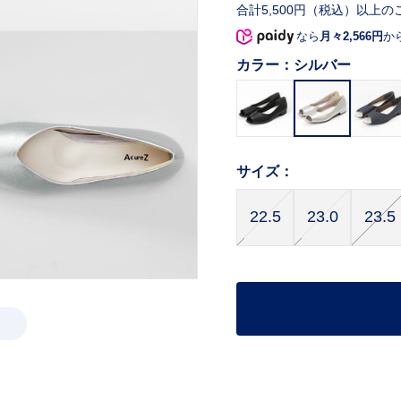
合計5,500円（税込）以上の
なら
月々2,566円
か
カラー：
シルバー
サイズ：
22.5
23.0
23.5