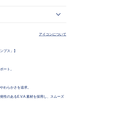
アイコンについて
ンプス」】
ポート。
やわらかさを追求。
のあるE.V.A.素材を採用し、スムーズ