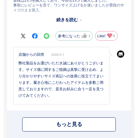
普段は23.5を購入しており、今回も23.5で購入しました。
事前にレビューを見て、ワンサイズ上げるか迷いましたが普段のサ
イズのまま購入。
結果、小さくキツかったです。
続きを読む
セール品は返品交換不可とのことなのでこのまま保管します。
また、靴べら必須です。その点も残念でした。
参考になった
1
Like!
0
店舗からの回答
2026.5.7
弊社製品をお選びいただき誠にありがとうございま
す。サイズ感に関するご指摘は真摯に受け止め、よ
り分かりやすいサイズ表記への改善に役立ててまい
ります。履き心地にこだわったアイテムを多数ご用
意しておりますので、是非お好みに合う一足を見つ
けてみてください。
もっと見る