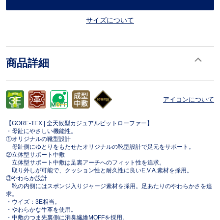
サイズについて
商品詳細
アイコンについて
【GORE-TEX | 全天候型カジュアルビットローファー】
・母趾にやさしい機能性。
①オリジナルの靴型設計
母趾側にゆとりをもたせたオリジナルの靴型設計で足元をサポート。
②立体型サポート中敷
立体型サポート中敷は足裏アーチへのフィット性を追求。
取り外しが可能で、クッション性と耐久性に良いE.V.A.素材を採用。
③やわらか設計
靴の内側にはスポンジ入りジャージ素材を採用。足あたりのやわらかさを追
求。
・ウイズ：3E相当。
・やわらかな牛革を使用。
・中敷のつま先裏側に消臭繊維MOFFを採用。