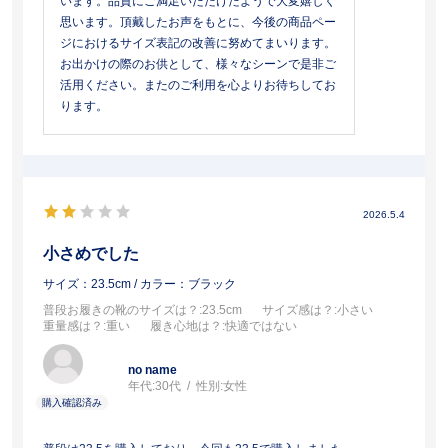
います。品質にご満足いただけたようで大変嬉しく
思います。頂戴したお声をもとに、今後の商品ペー
ジにおけるサイズ表記の改善に努めてまいります。
お出かけの際のお供として、様々なシーンで是非ご
活用ください。またのご利用を心よりお待ちしてお
ります。
2026.5.4
小さめでした
サイズ：23.5cm
/ カラー：ブラック
普段お履きの靴のサイズは？
:23.5cm
サイズ感は？
:小さい
重量感は？
:重い
履き心地は？
:快適ではない
no name
年代:
30代
性別:
女性