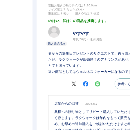
普段お履きの靴のサイズは？
:26.0cm
サイズ感は？
:ちょうどいい
重量感は？
:軽い
履き心地は？
:快適
:はい、私はこの商品を推薦します。
やすやす
年代:
50代
性別:
男性
妻からの誕生日プレゼントのリクエストで、再々購
ただ、ラクウォークが販売終了のアナウンスがあり
とても困っています。
近い商品としてはウェルネスウォーカーになるので
参考に
店舗からの回答
2026.5.7
奥様への贈り物としてリピート購入していただ
く存じます。ラクウォークは年内をもって販売
め、お早めの追加購入をご検討いただけますと