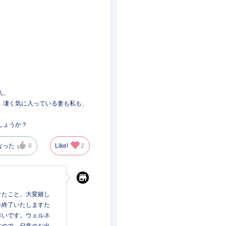
入。
、凄く気に入っている妻も私も、
しょうか？
なった
0
Like!
2
けたこと、大変嬉し
を終了いたしますた
幸いです。ウェルネ