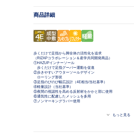
商品詳細
歩くだけで足指から脚全体の活性化を追求
（RIZAPコラボレーション＆産学共同開発商品）
①HAZUPインナーソール
歩くだけで足指グーパー運動を促進
②歩きやすいアウターソールデザイン
ローリング形状
③足指のびのび幅広設計（4E相当/当社基準）
④軽量設計（当社基準）
⑤夜間の視認性を高める反射材をかかと部に使用
⑥通気性に配慮したメッシュを多用
⑦ノンマーキングラバー使用
もっと見る