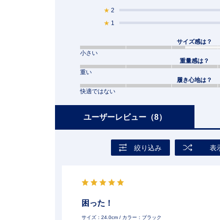
★
2
★
1
サイズ感は？
小さい
重量感は？
重い
履き心地は？
快適ではない
ユーザーレビュー
（8）
絞り込み
表
困った！
サイズ：24.0cm
/ カラー：ブラック