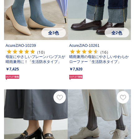
全
色
全
色
3
2
AcureZ/
AO-10239
AcureZ/
AO-10261
（10）
（16）
母趾にやさしいプレーンパンプスが
晴雨兼用の母趾にやさしいやわらか
晴雨兼用に！「生活防水タイプ」
ローファー「生活防水タイプ」
￥7,425
￥7,920