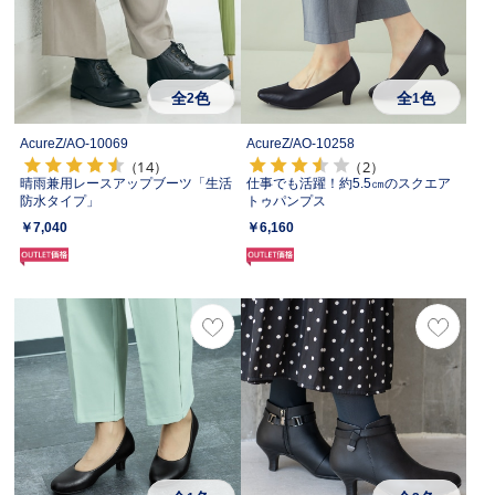
全
色
全
色
2
1
AcureZ/
AO-10069
AcureZ/
AO-10258
（14）
（2）
晴雨兼用レースアップブーツ「生活
仕事でも活躍！約5.5㎝のスクエア
防水タイプ」
トゥパンプス
￥7,040
￥6,160