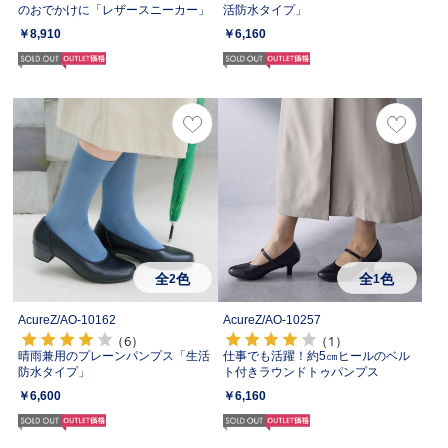
のおでかけに「レザースニーカー」
活防水タイプ」
￥8,910
￥6,160
全
色
全
色
2
1
AcureZ/
AO-10162
AcureZ/
AO-10257
（6）
（1）
晴雨兼用のプレーンパンプス「生活
仕事でも活躍！約5㎝ヒールのベル
防水タイプ」
ト付きラウンドトゥパンプス
￥6,600
￥6,160