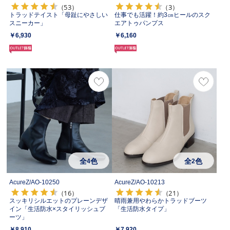
（53）
（3）
トラッドテイスト「母趾にやさしい
仕事でも活躍！約3㎝ヒールのスク
スニーカー」
エアトゥパンプス
￥6,930
￥6,160
全
色
全
色
4
2
AcureZ/
AO-10250
AcureZ/
AO-10213
（16）
（21）
スッキリシルエットのプレーンデザ
晴雨兼用やわらかトラッドブーツ
イン「生活防水×スタイリッシュブ
「生活防水タイプ」
ーツ」
￥8,910
￥7,920