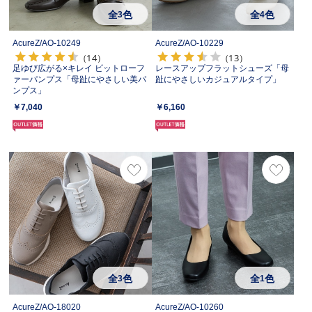
全
色
全
色
3
4
AcureZ/
AO-10249
AcureZ/
AO-10229
（14）
（13）
足ゆび広がる×キレイ ビットローフ
レースアップフラットシューズ「母
ァーパンプス「母趾にやさしい美パ
趾にやさしいカジュアルタイプ」
ンプス」
￥7,040
￥6,160
全
色
全
色
3
1
AcureZ/
AO-18020
AcureZ/
AO-10260