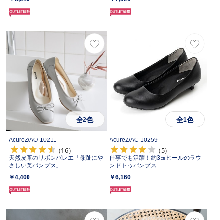
全
色
全
色
2
1
AcureZ/
AO-10211
AcureZ/
AO-10259
（16）
（5）
天然皮革のリボンバレエ「母趾にや
仕事でも活躍！約3㎝ヒールのラウ
さしい美パンプス」
ンドトゥパンプス
￥4,400
￥6,160