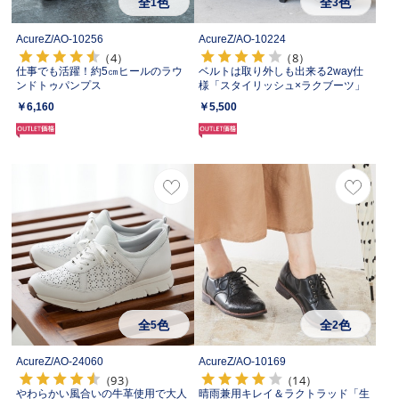
全
色
全
色
1
3
AcureZ/
AO-10256
AcureZ/
AO-10224
（4）
（8）
仕事でも活躍！約5㎝ヒールのラウ
ベルトは取り外しも出来る2way仕
ンドトゥパンプス
様「スタイリッシュ×ラクブーツ」
￥6,160
￥5,500
全
色
全
色
5
2
AcureZ/
AO-24060
AcureZ/
AO-10169
（93）
（14）
やわらかい風合いの牛革使用で大人
晴雨兼用キレイ＆ラクトラッド「生