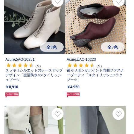
全
色
全
色
3
3
AcureZ/
AO-10251
AcureZ/
AO-10223
（9）
（9）
スッキリシルエットのレースアップ
後ろリボンがポイント内側ファスナ
デザイン「生活防水×スタイリッシ
ーブーティ「スタイリッシュ×ラク
ュブーツ」
ブーツ」
￥8,910
￥4,950