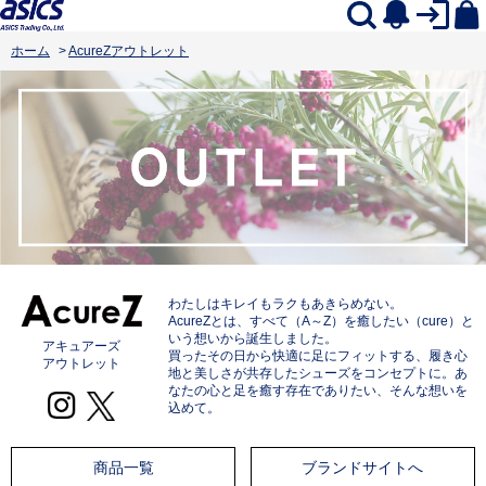
ホーム
>
AcureZアウトレット
わたしはキレイもラクもあきらめない。
AcureZとは、すべて（A～Z）を癒したい（cure）と
いう想いから誕生しました。
アキュアーズ
買ったその日から快適に足にフィットする、履き心
アウトレット
地と美しさが共存したシューズをコンセプトに。あ
なたの心と足を癒す存在でありたい、そんな想いを
込めて。
商品一覧
ブランドサイトへ