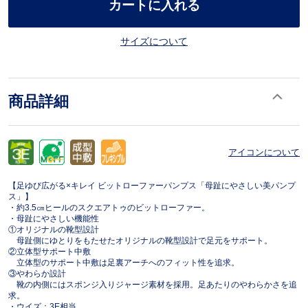
カートに入れる
サイズについて
商品詳細
アイコンについて
【足ゆび広がる×キレイ ビットローファーパンプス「母趾にやさしい美パンプ
ス」】
・約3.5㎝ヒールのスクエアトゥのビットローファー。
・母趾にやさしい機能性
①オリジナルの靴型設計
母趾側にゆとりをもたせたオリジナルの靴型設計で足元をサポート。
②立体型サポート中敷
立体型のサポート中敷は足裏アーチへのフィット性を追求。
③やわらか設計
靴の内側にはスポンジ入りジャージ素材を採用。足あたりのやわらかさを追
求。
・ウイズ：3E相当