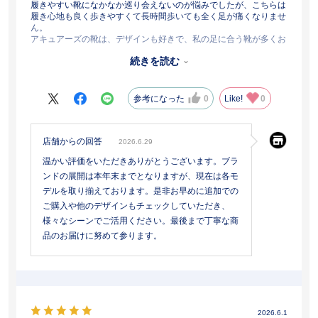
履きやすい靴になかなか巡り会えないのが悩みでしたが、こちらは
履き心地も良く歩きやすくて長時間歩いても全く足が痛くなりませ
ん。
アキュアーズの靴は、デザインも好きで、私の足に合う靴が多くお
値段もお手頃なのでお気に入りでした。今までもスニーカーやパン
続きを読む
プスなど何足か購入してきましたが、このブランドがなくなると聞
いてガッカリしています。
参考になった
0
Like!
0
店舗からの回答
2026.6.29
温かい評価をいただきありがとうございます。ブラ
ンドの展開は本年末までとなりますが、現在は各モ
デルを取り揃えております。是非お早めに追加での
ご購入や他のデザインもチェックしていただき、
様々なシーンでご活用ください。最後まで丁寧な商
品のお届けに努めて参ります。
2026.6.1