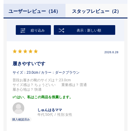
ユーザーレビュー
（14）
スタッフレビュー
（2）
絞り込み
表示：新しい順
2026.6.28
履きやすいです
サイズ：23.0cm
/ カラー：ダークブラウン
普段お履きの靴のサイズは？
:23.0cm
サイズ感は？
:ちょうどいい
重量感は？
:普通
履き心地は？
:快適
:はい、私はこの商品を推薦します。
しゅんはるママ
年代:
50代
性別:
女性