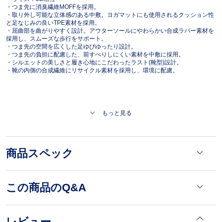
・つま先に消臭繊維MOFFを採用。
・取り外し可能な立体感のある中敷。ヨガマットにも使用されるクッション性
と足なじみの良いTPE素材を採用。
・屈曲部を曲がりやすく設計。アウターソールにやわらかい合成ラバー素材を
採用し、スムーズな歩行をサポート。
・つま先の空間を広くした足ゆびゆったり設計。
・つま先の負担に配慮した、前すべりしにくい素材を中敷に採用。
・シルエットの美しさと履き心地にこだわったラスト(靴型)設計。
・靴の内側の合成繊維にリサイクル素材を採用し、環境に配慮。
もっと見る
商品スペック
この商品のQ&A