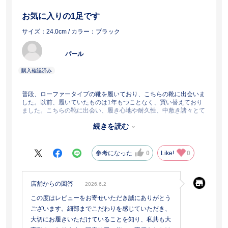
お気に入りの1足です
サイズ：24.0cm
/ カラー：ブラック
パール
普段、ローファータイプの靴を履いており、こちらの靴に出会いま
した。以前、履いていたものは1年もつことなく、買い替えており
ました。こちらの靴に出会い、履き心地や耐久性、中敷き諸々とて
も気に入っており、色違いで揃え、リピートしています。この度、
続きを読む
販売を終了するとのことでとても残念です。
再販されることを切に願っています。
参考になった
0
Like!
0
店舗からの回答
2026.6.2
この度はレビューをお寄せいただき誠にありがとう
ございます。細部までこだわりを感じていただき、
大切にお履きいただけていることを知り、私共も大