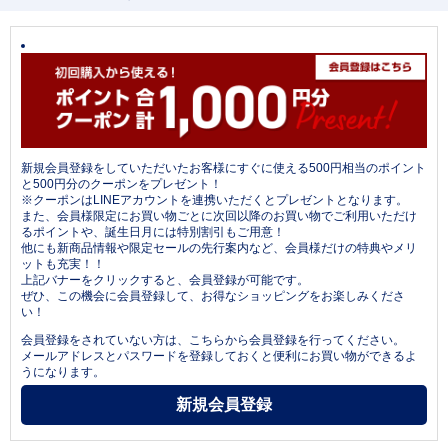
新規会員登録をしていただいたお客様にすぐに使える500円相当のポイント
と500円分のクーポンをプレゼント！
※クーポンはLINEアカウントを連携いただくとプレゼントとなります。
また、会員様限定にお買い物ごとに次回以降のお買い物でご利用いただけ
るポイントや、誕生日月には特別割引もご用意！
他にも新商品情報や限定セールの先行案内など、会員様だけの特典やメリ
ットも充実！！
上記バナーをクリックすると、会員登録が可能です。
ぜひ、この機会に会員登録して、お得なショッピングをお楽しみくださ
い！
会員登録をされていない方は、こちらから会員登録を行ってください。
メールアドレスとパスワードを登録しておくと便利にお買い物ができるよ
うになります。