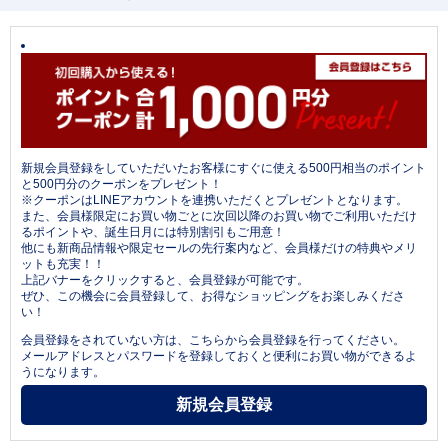
新規会員登録をしていただいたお客様にすぐに使える500円相当のポイント
と500円分のクーポンをプレゼント！
※クーポンはLINEアカウントを連携いただくとプレゼントとなります。
また、会員様限定にお買い物ごとに次回以降のお買い物でご利用いただけ
るポイントや、誕生日月には特別割引もご用意！
他にも新商品情報や限定セールの先行案内など、会員様だけの特典やメリ
ットも充実！！
上記バナーをクリックすると、会員登録が可能です。
ぜひ、この機会に会員登録して、お得なショッピングをお楽しみくださ
い！
会員登録をされていない方は、こちらから会員登録を行ってください。
メールアドレスとパスワードを登録しておくと便利にお買い物ができるよ
うになります。