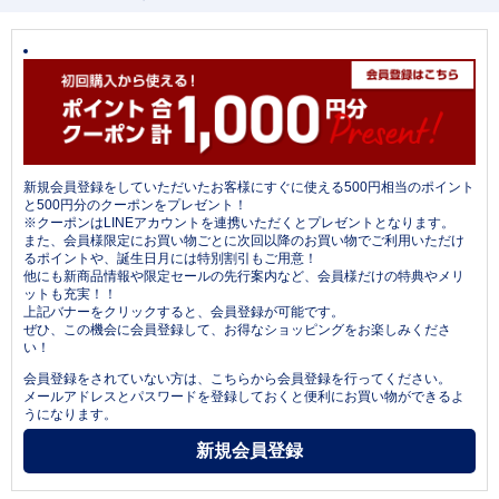
新規会員登録をしていただいたお客様にすぐに使える500円相当のポイント
と500円分のクーポンをプレゼント！
※クーポンはLINEアカウントを連携いただくとプレゼントとなります。
また、会員様限定にお買い物ごとに次回以降のお買い物でご利用いただけ
るポイントや、誕生日月には特別割引もご用意！
他にも新商品情報や限定セールの先行案内など、会員様だけの特典やメリ
ットも充実！！
上記バナーをクリックすると、会員登録が可能です。
ぜひ、この機会に会員登録して、お得なショッピングをお楽しみくださ
い！
会員登録をされていない方は、こちらから会員登録を行ってください。
メールアドレスとパスワードを登録しておくと便利にお買い物ができるよ
うになります。