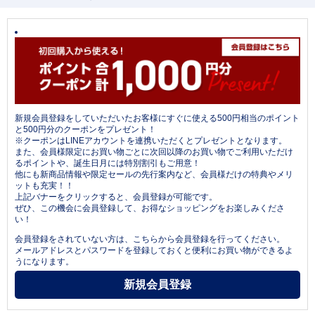
新規会員登録をしていただいたお客様にすぐに使える500円相当のポイント
と500円分のクーポンをプレゼント！
※クーポンはLINEアカウントを連携いただくとプレゼントとなります。
また、会員様限定にお買い物ごとに次回以降のお買い物でご利用いただけ
るポイントや、誕生日月には特別割引もご用意！
他にも新商品情報や限定セールの先行案内など、会員様だけの特典やメリ
ットも充実！！
上記バナーをクリックすると、会員登録が可能です。
ぜひ、この機会に会員登録して、お得なショッピングをお楽しみくださ
い！
会員登録をされていない方は、こちらから会員登録を行ってください。
メールアドレスとパスワードを登録しておくと便利にお買い物ができるよ
うになります。