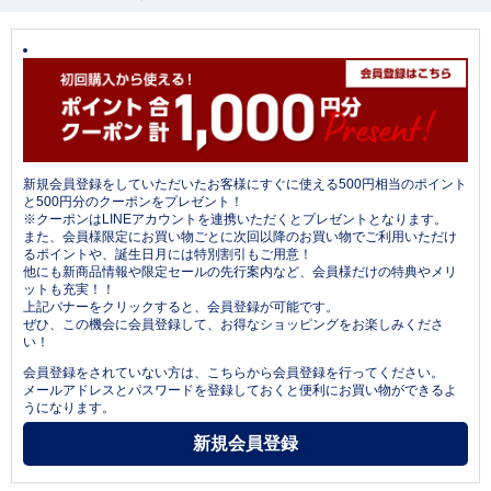
新規会員登録をしていただいたお客様にすぐに使える500円相当のポイント
と500円分のクーポンをプレゼント！
※クーポンはLINEアカウントを連携いただくとプレゼントとなります。
また、会員様限定にお買い物ごとに次回以降のお買い物でご利用いただけ
るポイントや、誕生日月には特別割引もご用意！
他にも新商品情報や限定セールの先行案内など、会員様だけの特典やメリ
ットも充実！！
上記バナーをクリックすると、会員登録が可能です。
ぜひ、この機会に会員登録して、お得なショッピングをお楽しみくださ
い！
会員登録をされていない方は、こちらから会員登録を行ってください。
メールアドレスとパスワードを登録しておくと便利にお買い物ができるよ
うになります。