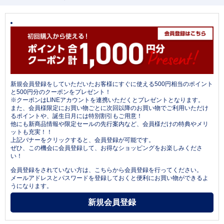
新規会員登録をしていただいたお客様にすぐに使える500円相当のポイント
と500円分のクーポンをプレゼント！
※クーポンはLINEアカウントを連携いただくとプレゼントとなります。
また、会員様限定にお買い物ごとに次回以降のお買い物でご利用いただけ
るポイントや、誕生日月には特別割引もご用意！
他にも新商品情報や限定セールの先行案内など、会員様だけの特典やメリ
ットも充実！！
上記バナーをクリックすると、会員登録が可能です。
ぜひ、この機会に会員登録して、お得なショッピングをお楽しみくださ
い！
会員登録をされていない方は、こちらから会員登録を行ってください。
メールアドレスとパスワードを登録しておくと便利にお買い物ができるよ
うになります。