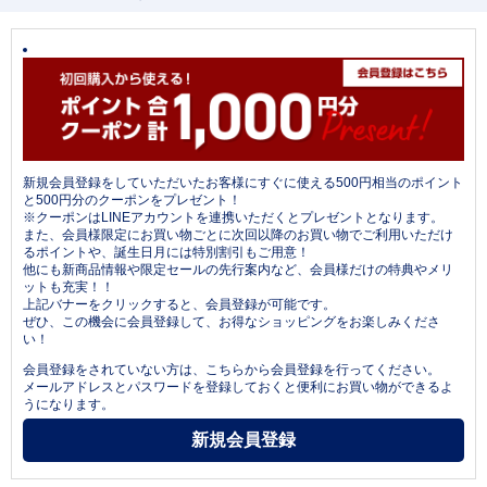
新規会員登録をしていただいたお客様にすぐに使える500円相当のポイント
と500円分のクーポンをプレゼント！
※クーポンはLINEアカウントを連携いただくとプレゼントとなります。
また、会員様限定にお買い物ごとに次回以降のお買い物でご利用いただけ
るポイントや、誕生日月には特別割引もご用意！
他にも新商品情報や限定セールの先行案内など、会員様だけの特典やメリ
ットも充実！！
上記バナーをクリックすると、会員登録が可能です。
ぜひ、この機会に会員登録して、お得なショッピングをお楽しみくださ
い！
会員登録をされていない方は、こちらから会員登録を行ってください。
メールアドレスとパスワードを登録しておくと便利にお買い物ができるよ
うになります。