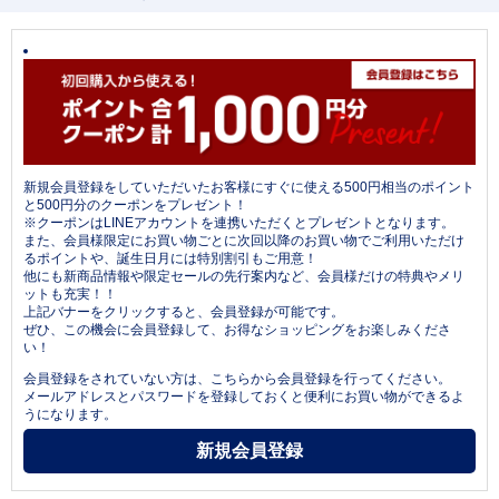
新規会員登録をしていただいたお客様にすぐに使える500円相当のポイント
と500円分のクーポンをプレゼント！
※クーポンはLINEアカウントを連携いただくとプレゼントとなります。
また、会員様限定にお買い物ごとに次回以降のお買い物でご利用いただけ
るポイントや、誕生日月には特別割引もご用意！
他にも新商品情報や限定セールの先行案内など、会員様だけの特典やメリ
ットも充実！！
上記バナーをクリックすると、会員登録が可能です。
ぜひ、この機会に会員登録して、お得なショッピングをお楽しみくださ
い！
会員登録をされていない方は、こちらから会員登録を行ってください。
メールアドレスとパスワードを登録しておくと便利にお買い物ができるよ
うになります。