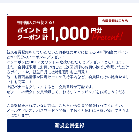
新規会員登録をしていただいたお客様にすぐに使える500円相当のポイント
と500円分のクーポンをプレゼント！
※クーポンはLINEアカウントを連携いただくとプレゼントとなります。
また、会員様限定にお買い物ごとに次回以降のお買い物でご利用いただけ
るポイントや、誕生日月には特別割引もご用意！
他にも新商品情報や限定セールの先行案内など、会員様だけの特典やメリ
ットも充実！！
上記バナーをクリックすると、会員登録が可能です。
ぜひ、この機会に会員登録して、お得なショッピングをお楽しみくださ
い！
会員登録をされていない方は、こちらから会員登録を行ってください。
メールアドレスとパスワードを登録しておくと便利にお買い物ができるよ
うになります。