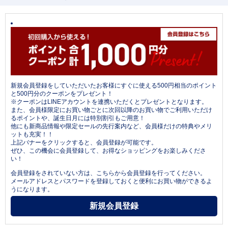
新規会員登録をしていただいたお客様にすぐに使える500円相当のポイント
と500円分のクーポンをプレゼント！
※クーポンはLINEアカウントを連携いただくとプレゼントとなります。
また、会員様限定にお買い物ごとに次回以降のお買い物でご利用いただけ
るポイントや、誕生日月には特別割引もご用意！
他にも新商品情報や限定セールの先行案内など、会員様だけの特典やメリ
ットも充実！！
上記バナーをクリックすると、会員登録が可能です。
ぜひ、この機会に会員登録して、お得なショッピングをお楽しみくださ
い！
会員登録をされていない方は、こちらから会員登録を行ってください。
メールアドレスとパスワードを登録しておくと便利にお買い物ができるよ
うになります。