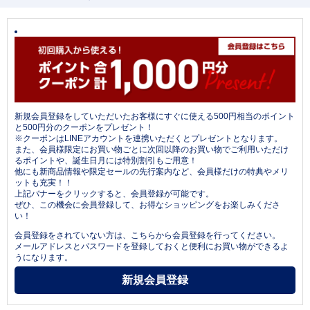
新規会員登録をしていただいたお客様にすぐに使える500円相当のポイント
と500円分のクーポンをプレゼント！
※クーポンはLINEアカウントを連携いただくとプレゼントとなります。
また、会員様限定にお買い物ごとに次回以降のお買い物でご利用いただけ
るポイントや、誕生日月には特別割引もご用意！
他にも新商品情報や限定セールの先行案内など、会員様だけの特典やメリ
ットも充実！！
上記バナーをクリックすると、会員登録が可能です。
ぜひ、この機会に会員登録して、お得なショッピングをお楽しみくださ
い！
会員登録をされていない方は、こちらから会員登録を行ってください。
メールアドレスとパスワードを登録しておくと便利にお買い物ができるよ
うになります。