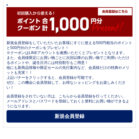
新規会員登録をしていただいたお客様にすぐに使える500円相当のポイント
と500円分のクーポンをプレゼント！
※クーポンはLINEアカウントを連携いただくとプレゼントとなります。
また、会員様限定にお買い物ごとに次回以降のお買い物でご利用いただけ
るポイントや、誕生日月には特別割引もご用意！
他にも新商品情報や限定セールの先行案内など、会員様だけの特典やメリ
ットも充実！！
上記バナーをクリックすると、会員登録が可能です。
ぜひ、この機会に会員登録して、お得なショッピングをお楽しみくださ
い！
会員登録をされていない方は、こちらから会員登録を行ってください。
メールアドレスとパスワードを登録しておくと便利にお買い物ができるよ
うになります。