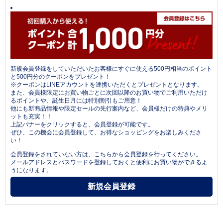
新規会員登録をしていただいたお客様にすぐに使える500円相当のポイント
と500円分のクーポンをプレゼント！
※クーポンはLINEアカウントを連携いただくとプレゼントとなります。
また、会員様限定にお買い物ごとに次回以降のお買い物でご利用いただけ
るポイントや、誕生日月には特別割引もご用意！
他にも新商品情報や限定セールの先行案内など、会員様だけの特典やメリ
ットも充実！！
上記バナーをクリックすると、会員登録が可能です。
ぜひ、この機会に会員登録して、お得なショッピングをお楽しみくださ
い！
会員登録をされていない方は、こちらから会員登録を行ってください。
メールアドレスとパスワードを登録しておくと便利にお買い物ができるよ
うになります。